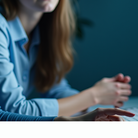
E95
upérieur Entreprises du Val
ions entre établissements
 entreprises du Val-d’Oise.
énements, partenariats.