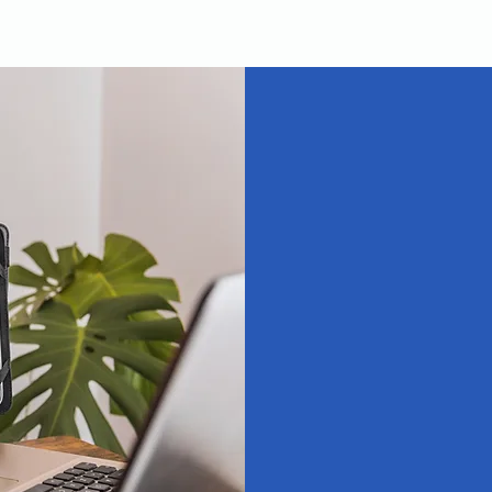
Not
Le CESE95 s'enga
et du monde
professionne
compétences d
ce