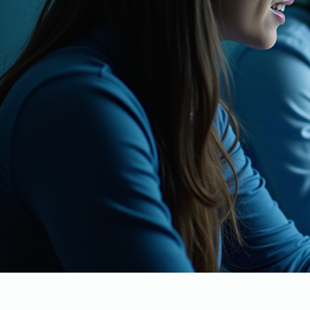
CES
Le Carrefour
Enseignement
S
d'Oise facilite les relat
d’enseignement supérieur et
Stages, alternances, év