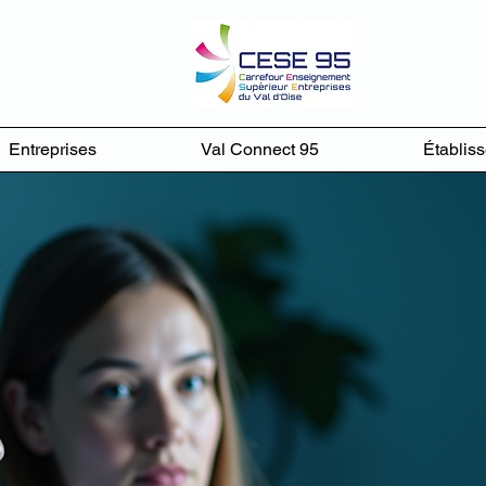
Entreprises
Val Connect 95
Établis
nue au