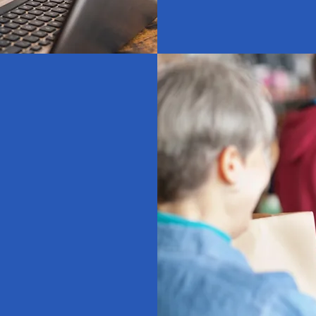
erte
 à notre
r un impact
s jeunes.