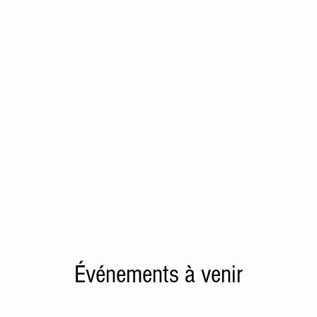
boration pour la ré
s mettons tout en œuvre pour assurer la réussite et l'inserti
sionnelle des étudiant·e·s et répondre aux besoins des entrepr
Pour plus d'informations, cliquez ici :
Événements à venir