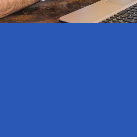
Adhésion ouv
Rejoignez notre réseau et participez
mission. Ensemble, nous pouvons crée
positif sur l'avenir professionnel de