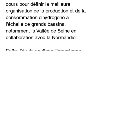
cours pour définir la meilleure
organisation de la production et de la
consommation d'hydrogène à
l'échelle de grands bassins,
notamment la Vallée de Seine en
collaboration avec la Normandie.
Enfin, l'étude souligne l'importance
de rester conscient des limites de
l'hydrogène en tant que solution,
malgré ses atouts. Un
développement massif des énergies
renouvelables et bas carbone est
nécessaire pour faire de l'hydrogène
une solution réaliste et adaptée aux
besoins des territoires.
En somme, l'Île-de-France semble
être sur la voie d'un déploiement
significatif des stations hydrogène et